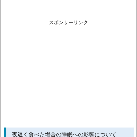
タ
は
太
スポンサーリンク
る
の
か？
食
べ
方
に
つ
い
て
2.
1.
深
夜
夜遅く食べた場合の睡眠への影響について
に