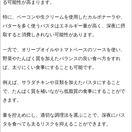
の
る可能性が高まります。
睡
眠
特に、ベーコンや生クリームを使用したカルボナーラや、
へ
バターを多く使うパスタはエネルギー量が高く、深夜に摂
の
取すると消費しきれない可能性があります。
影
響
一方で、オリーブオイルやトマトベースのソースを使い、
に
野菜やたんぱく質を加えたバランスの良い食べ方をすれ
つ
ば、太りにくい食事にすることも可能です。
い
て
例えば、サラダチキンや豆類を加えたパスタにすること
2.
で、たんぱく質を補いながら低脂質の食事にすることがで
深
きます。
夜
の
量を控えめにし、適切な調理法を選ぶことで、深夜にパス
パ
タを食べても太るリスクを抑えることができます。
ス