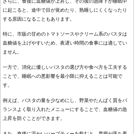
さらに、食後に血糖値が上昇し、その後の急降下が睡眠中
ら
に起こると、途中で目が覚めたり、熟睡しにくくなったり
な
する原因になることもあります。
い
た
特に、市販の甘めのトマトソースやクリーム系のパスタは
め
血糖値を上げやすいため、夜遅い時間の食事には適してい
の
ません。
調
理
一方で、消化に優しいパスタの選び方や食べ方を工夫する
法
ことで、睡眠への悪影響を最小限に抑えることは可能で
の
工
す。
夫
に
例えば、パスタの量を少なめにし、野菜やたんぱく質をバ
つ
ランスよく取り入れたメニューにすることで、血糖値の急
い
上昇を防ぐことができます。
て
3.
また、食後に温かいハーブティーを飲むと、胃腸が落ち着