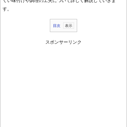
くい味付けや調理の工夫について詳しく解説していきま
す。
目次
1.
深
スポンサーリンク
夜
の
パ
ス
タ
は
太
る？
体
に
ど