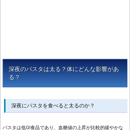
ん
な
影
響
が
あ
る？
1.
1.
深夜のパスタは太る？体にどんな影響があ
深
る？
夜
に
パ
ス
深夜にパスタを食べると太るのか？
タ
を
食
パスタは低GI食品であり、血糖値の上昇が比較的緩やかな