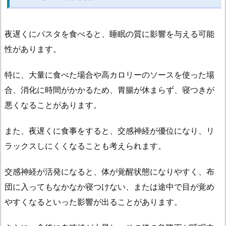
食
べ
夜遅くにパスタを食べると、睡眠の質に影響を与える可能
る
性があります。
場
合
特に、大量に食べた場合や高カロリーのソースを使った場
に
合、消化に時間がかかるため、胃腸が休まらず、寝つきが
適
し
悪くなることがあります。
た
味
また、夜遅くに食事をすると、交感神経が優位になり、リ
付
ラックスしにくくなることも考えられます。
け
と
交感神経が活発になると、体が覚醒状態になりやすく、布
は？
団に入ってもなかなか寝つけない、または途中で目が覚め
2.
やすくなるといった影響が出ることがあります。
2.
太