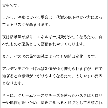
べ
食材です。
る
と
しかし、深夜に食べる場合は、代謝の低下や食べ方によっ
太
て太るリスクが高まります。
る
の
夜は活動量が減り、エネルギー消費が少なくなるため、食
か？
べたものが脂肪として蓄積されやすくなります。
1.
2.
また、パスタの茹で加減によってもGI値は変化します。
夜
遅
アルデンテに仕上げればGI値が低く抑えられますが、茹で
く
過ぎると血糖値が上がりやすくなるため、太りやすい要因
食
となります。
べ
た
さらに、クリームソースやチーズを使ったパスタはカロリ
場
合
ーや脂質が高いため、深夜に食べると脂肪として蓄積され