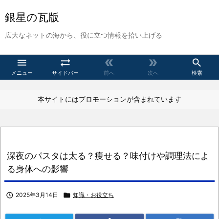
銀星の瓦版
広大なネットの海から、役に立つ情報を拾い上げる





メニュー
サイドバー
前へ
次へ
検索
本サイトにはプロモーションが含まれています
深夜のパスタは太る？痩せる？味付けや調理法によ
る身体への影響

2025年3月14日

知識・お役立ち