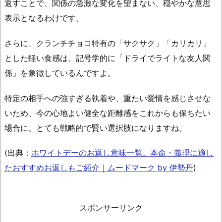
気
返すことで、
関係の急激な変化を望まない、穏やかな意思
の
表示
となるわけです。
種
類
さらに、クランチチョコ特有の「サクサク」「カリカリ」
で
とした軽い食感は、記号学的に「ドライでライトな友人関
あ
係」を象徴しているんですよ。
る
ク
特定の相手への強すぎる執着や、重たい愛情を感じさせな
ラ
いため、今の心地よい健全な距離感をこれからも保ちたい
ン
場合に、とても戦略的で賢い選択肢になりますね。
チ
チ
(出典：
ホワイトデーのお返し意味一覧。本命・義理に適し
ョ
たおすすめお返しもご紹介｜ムードマーク by 伊勢丹
)
コ
の
持
スポンサーリンク
つ
心