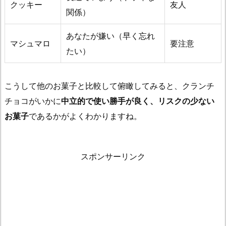
クッキー
友人
の
関係）
チ
あなたが嫌い（早く忘れ
ョ
マシュマロ
要注意
コ
たい）
の
決
こうして他のお菓子と比較して俯瞰してみると、クランチ
定
チョコがいかに
中立的で使い勝手が良く、リスクの少ない
的
お菓子
であるかがよくわかりますね。
な
差
2.
スポンサーリンク
2.
2
0
2
6
年