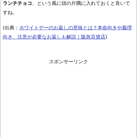
の
ランチチョコ
、という風に頭の片隅に入れておくと良いで
ク
すね。
ラ
ン
(出典：
ホワイトデーのお返しの意味とは？本命向きや義理
チ
向き、注意が必要なお返しも解説｜阪急百貨店
)
チ
ョ
コ
スポンサーリンク
の
意
味
と
秘
訣