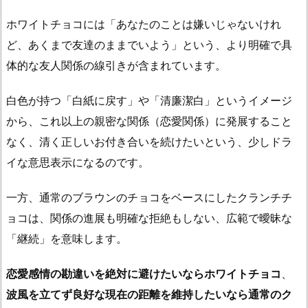
の
注
ホワイトチョコには「あなたのことは嫌いじゃないけれ
意
ど、あくまで友達のままでいよう」という、より明確で具
点
体的な友人関係の線引きが含まれています。
2.
5.
白色が持つ「白紙に戻す」や「清廉潔白」というイメージ
絆
から、これ以上の親密な関係（恋愛関係）に発展すること
を
なく、清く正しいお付き合いを続けたいという、少しドラ
深
イな意思表示になるのです。
め
る
一方、通常のブラウンのチョコをベースにしたクランチチ
ホ
ョコは、関係の進展も明確な拒絶もしない、広範で曖昧な
ワ
イ
「継続」を意味します。
ト
恋愛感情の勘違いを絶対に避けたいならホワイトチョコ
、
デ
ー
波風を立てず良好な現在の距離を維持したいなら通常のク