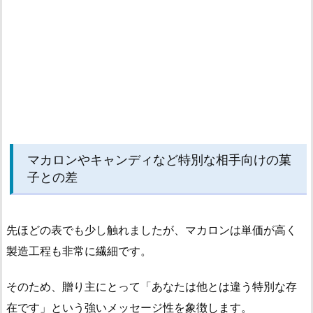
の
ト
レ
ン
ド
は
上
質
な
マカロンやキャンディなど特別な相手向けの菓
子との差
日
常
と
先ほどの表でも少し触れましたが、マカロンは単価が高く
実
用
製造工程も非常に繊細です。
的
な
そのため、贈り主にとって
「あなたは他とは違う特別な存
ギ
在です」
という強いメッセージ性を象徴します。