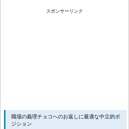
命
スポンサーリンク
へ
の
告
白
や
好
意
を
伝
え
る
た
め
の
職場の義理チョコへのお返しに最適な中立的ポ
高
ジション
級