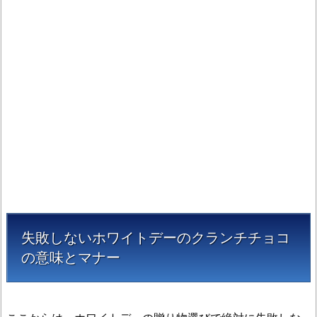
目
指
す
お
返
し
の
予
算
相
場
2.
4.
失敗しないホワイトデーのクランチチョコ
お
の意味とマナー
返
し
ラ