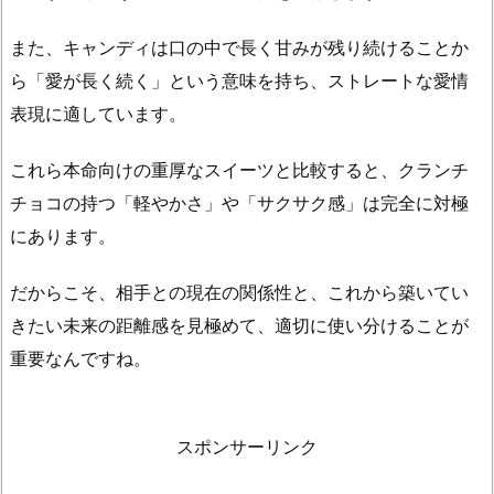
フ
ト
また、キャンディは口の中で長く甘みが残り続けることか
2.
ら「愛が長く続く」という意味を持ち、ストレートな愛情
3.
表現に適しています。
も
ら
これら本命向けの重厚なスイーツと比較すると、クランチ
っ
チョコの持つ「軽やかさ」や「サクサク感」は完全に対極
た
にあります。
物
の
だからこそ、相手との現在の関係性と、これから築いてい
2
きたい未来の距離感を見極めて、適切に使い分けることが
倍
重要なんですね。
か
ら
3
スポンサーリンク
倍
を