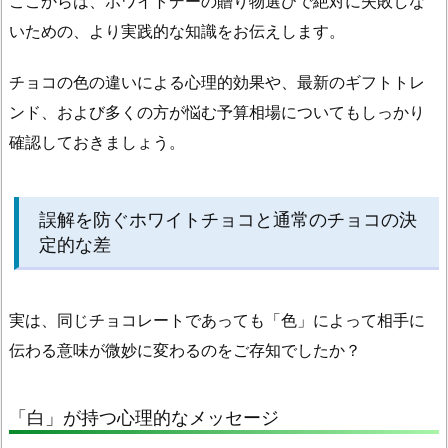
ここからは、ホワイトデーの贈り物選びで絶対に失敗しな
ン
いための、より実践的な知識をお伝えします。
キ
ン
チョコの色の違いによる心理的効果や、最新のギフトトレ
グ
ンド、および多くの方が悩む予算相場についてもしっかり
と
嫌
確認しておきましょう。
い
と
い
誤解を防ぐホワイトチョコと通常のチョコの決
う
定的な差
意
味
実は、同じチョコレートであっても「色」によって相手に
を
持
伝わる意味が微妙に変わるのをご存知でしたか？
つ
菓
「白」が持つ心理的なメッセージ
子