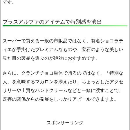
向
です。
け
の
プラスアルファのアイテムで特別感を演出
菓
子
と
スーパーで買える一般の市販品ではなく、有名ショコラテ
の
ィエが手掛けたプレミアムなものや、宝石のような美しい
差
見た目の製品を選ぶのが絶対におすすめです。
2.
失
さらに、クランチチョコ単体で贈るのではなく、「特別な
敗
人」を意味するマカロンを添えたり、ちょっとしたアクセ
し
サリーや上質なハンドクリームなどと一緒に渡すことで、
な
既存の関係からの発展をしっかりアピールできますよ。
い
ホ
ワ
スポンサーリンク
イ