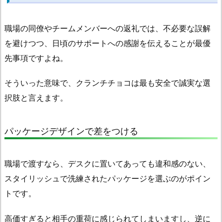
ブ
ラ
職場の同僚やチームメンバーへの返礼では、不必要な誤解
ン
を避けつつ、日頃のサポートへの感謝を伝えることが最優
ド
先事項ですよね。
選
び
そういった意味で、クランチチョコは最も安全で誠実な選
1.
択肢と言えます。
5.
ホ
ワ
パッケージデザインで差をつける
イ
ト
職場で渡すなら、デスクに置いてあっても違和感のない、
デ
ー
スタイリッシュで洗練されたパッケージを選ぶのがポイン
の
トです。
お
返
高価すぎると相手の重荷に感じられてしまいますし、逆に