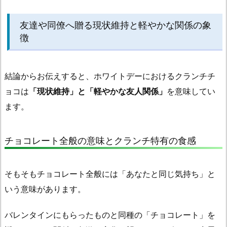
現
状
友達や同僚へ贈る現状維持と軽やかな関係の象
維
徴
持
と
軽
結論からお伝えすると、ホワイトデーにおけるクランチチ
や
ョコは
「現状維持」と「軽やかな友人関係」
を意味してい
か
ます。
な
関
係
チョコレート全般の意味とクランチ特有の食感
の
象
そもそもチョコレート全般には「あなたと同じ気持ち」と
徴
いう意味があります。
1.
2.
バレンタインにもらったものと同種の「チョコレート」を
人