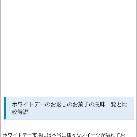
ト
デ
ー
の
ク
ラ
ン
チ
チ
ョ
コ
の
意
ホワイトデーのお返しのお菓子の意味一覧と比
味
較解説
と
マ
ナ
ホワイトデー市場には本当に様々なスイーツが溢れてお
ー