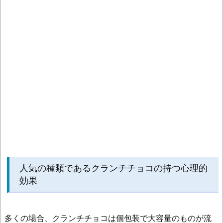
理
的
効
果
1.
3.
職
場
の
義
理
チ
人気の種類であるクランチチョコの持つ心理的
ョ
効果
コ
へ
の
多くの場合、クランチチョコは個包装で大容量のものが流
お