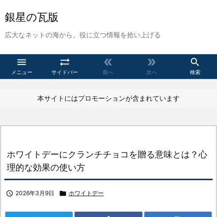
銀星の瓦版
広大なネットの海から、役に立つ情報を拾い上げる





メニュー
サイドバー
前へ
次へ
検索
本サイトにはプロモーションが含まれています
ホワイトデーにクランチチョコを贈る意味とは？心
理的な効果の使い方

2026年3月9日

ホワイトデー