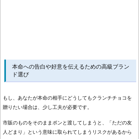
マ
カ
ロ
ン
や
キ
ャ
ン
本命への告白や好意を伝えるための高級ブラン
デ
ド選び
ィ
な
ど
もし、あなたが本命の相手にどうしてもクランチチョコを
特
贈りたい場合は、少し工夫が必要です。
別
な
市販のものをそのままポンと渡してしまうと、「ただの友
相
人どまり」という意味に取られてしまうリスクがあるから
手