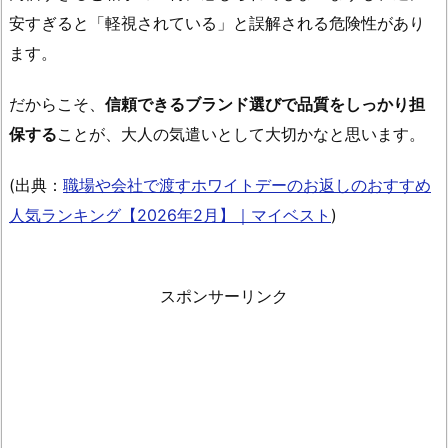
し
安すぎると「軽視されている」と誤解される危険性があり
の
ます。
お
菓
だからこそ、
信頼できるブランド選びで品質をしっかり担
子
保する
ことが、大人の気遣いとして大切かなと思います。
の
意
(出典：
職場や会社で渡すホワイトデーのお返しのおすすめ
味
人気ランキング【2026年2月】｜マイベスト
)
一
覧
と
スポンサーリンク
比
較
解
説
1.
6.