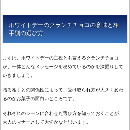
相
手
別
ホワイトデーのクランチチョコの意味と相
の
手別の選び方
選
び
方
1.
まずは、ホワイトデーの主役とも言えるクランチチョコ
1.
が、一体どんなメッセージを秘めているのかを深掘りして
友
いきましょう。
達
や
贈る相手との関係性によって、受け取られ方が大きく変わ
同
るのがお菓子の面白いところです。
僚
へ
それぞれのシーンに合わせた選び方を知っておくことが、
贈
大人のマナーとして大切かなと思います。
る