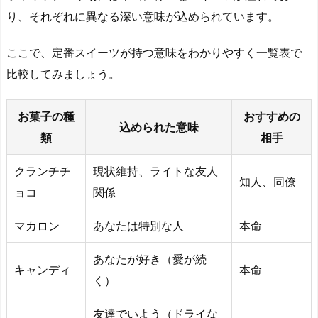
り、それぞれに異なる深い意味が込められています。
2.
1.
ここで、定番スイーツが持つ意味をわかりやすく一覧表で
誤
比較してみましょう。
解
を
防
お菓子の種
おすすめの
込められた意味
ぐ
類
相手
ホ
ワ
クランチチ
現状維持、ライトな友人
知人、同僚
イ
ョコ
関係
ト
チ
マカロン
あなたは特別な人
本命
ョ
あなたが好き（愛が続
コ
キャンディ
本命
と
く）
通
友達でいよう（ドライな
常