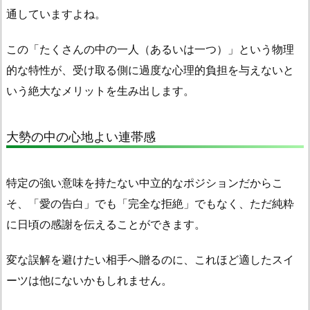
通していますよね。
返
し
この「たくさんの中の一人（あるいは一つ）」という物理
に
的な特性が、受け取る側に
過度な心理的負担を与えない
と
最
適
いう絶大なメリットを生み出します。
な
中
大勢の中の心地よい連帯感
立
的
ポ
特定の強い意味を持たない中立的なポジションだからこ
ジ
そ、「愛の告白」でも「完全な拒絶」でもなく、ただ純粋
シ
に日頃の感謝を伝えることができます。
ョ
ン
変な誤解を避けたい相手へ贈るのに、これほど適したスイ
1.
ーツは他にないかもしれません。
4.
本