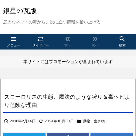
銀星の瓦版
広大なネットの海から、役に立つ情報を拾い上げる





メニュー
サイドバー
前へ
次へ
検索
本サイトにはプロモーションが含まれています
スローロリスの生態、魔法のような狩り＆毒ヘビよ
り危険な理由

2016年2月14日

2024年10月30日

動物・生き物