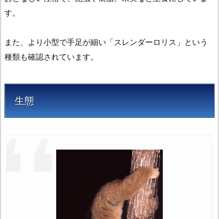
危
す。
惧
種
また、より小型で手足が細い「スレンダーロリス」という
3.
種類も確認されています。
1.
ス
ロ
ー
生態
ロ
リ
ス
を
飼
っ
て
い
た