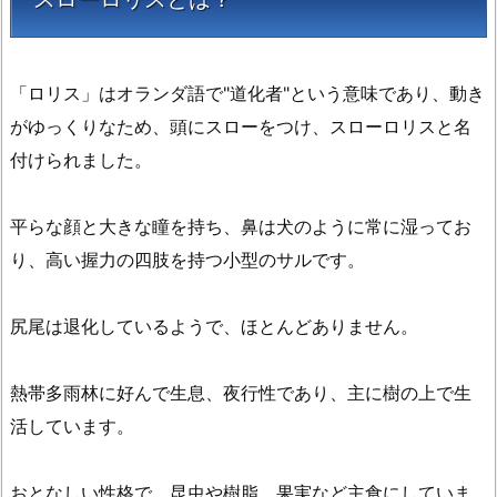
2.
ゆ
っ
「ロリス」はオランダ語で"道化者"という意味であり、動き
く
がゆっくりなため、頭にスローをつけ、スローロリスと名
り
な
付けられました。
サ
ル
平らな顔と大きな瞳を持ち、鼻は犬のように常に湿ってお
に
り、高い握力の四肢を持つ小型のサルです。
は
毒
尻尾は退化しているようで、ほとんどありません。
が
あ
る？
熱帯多雨林に好んで生息、夜行性であり、主に樹の上で生
3.
活しています。
絶
滅
おとなしい性格で、昆虫や樹脂、果実など主食にしていま