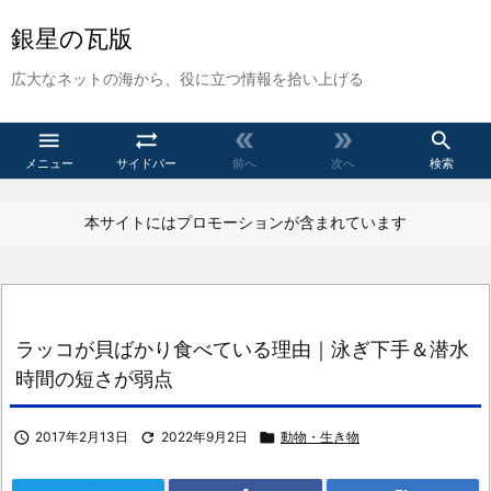
銀星の瓦版
広大なネットの海から、役に立つ情報を拾い上げる





メニュー
サイドバー
前へ
次へ
検索
本サイトにはプロモーションが含まれています
ラッコが貝ばかり食べている理由｜泳ぎ下手＆潜水
時間の短さが弱点

2017年2月13日

2022年9月2日

動物・生き物