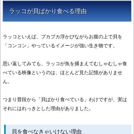
き
ラッコが貝ばかり食べる理由
ゃ
い
け
な
ラッコといえば、プカプカ浮かびながらお腹の上で貝を
い
「コンコン」やっているイメージが強い生き物です。
理
由
思い返してみても、ラッコが魚を捕まえてむしゃむしゃ食
1.
べている映像というのは、ほとんど見た記憶がありませ
2.
ん。
海
の
つまり普段から「貝ばかり食べている」わけですが、実は
生
き
それにはれっきとした理由がありました。
物
ら
し
貝を食べなきゃいけない理由