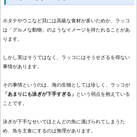
か
ら
ホタテやウニなど貝には高級な食材が多いためか、ラッコ
ぬ
性
は「グルメな動物」のようなイメージを持たれることがあ
質
ります。
1.
3.
しかし実はそうではなく、ラッコにはそうせざるを得ない
貝
事情があります。
を
割
その事情というのは、海の生物としては珍しく、ラッコが
る
た
「あまりにも泳ぎが下手すぎる」
という弱点を抱えている
め
ことです。
の
進
泳ぎが下手なせいでほとんどの魚に逃げられてしまうた
化
め、魚を主食にするのは無理があります。
2.