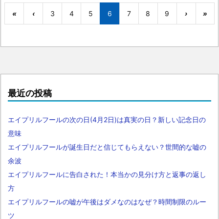
«
‹
3
4
5
6
7
8
9
›
»
最近の投稿
エイプリルフールの次の日(4月2日)は真実の日？新しい記念日の
意味
エイプリルフールが誕生日だと信じてもらえない？世間的な嘘の
余波
エイプリルフールに告白された！本当かの見分け方と返事の返し
方
エイプリルフールの嘘が午後はダメなのはなぜ？時間制限のルー
ツ