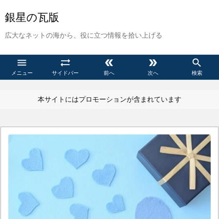
銀星の瓦版
広大なネットの海から、役に立つ情報を拾い上げる





メニュー
サイドバー
前へ
次へ
検索
本サイトにはプロモーションが含まれています