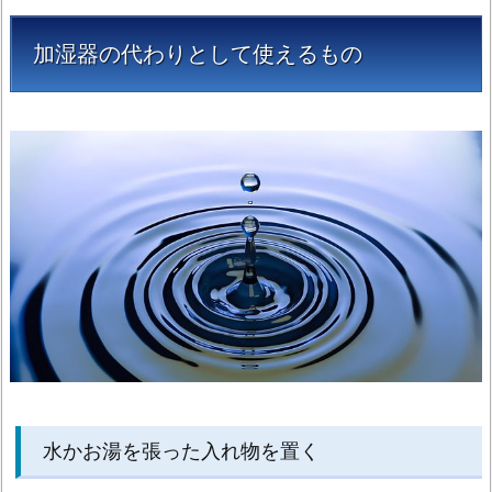
お
湯
加湿器の代わりとして使えるもの
を
張
っ
た
入
れ
物
を
置
く
1.
2.
濡
れ
水かお湯を張った入れ物を置く
た
タ