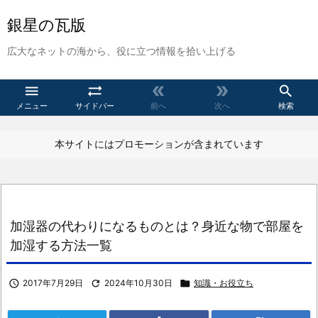
銀星の瓦版
広大なネットの海から、役に立つ情報を拾い上げる





メニュー
サイドバー
前へ
次へ
検索
本サイトにはプロモーションが含まれています
加湿器の代わりになるものとは？身近な物で部屋を
加湿する方法一覧

2017年7月29日

2024年10月30日

知識・お役立ち