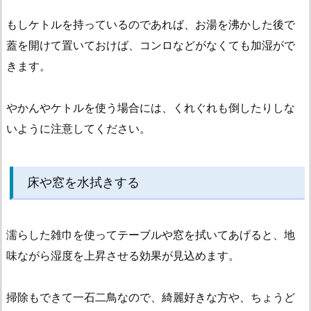
を
もしケトルを持っているのであれば、お湯を沸かした後で
測
蓋を開けて置いておけば、コンロなどがなくても加湿がで
る
きます。
方
法
やかんやケトルを使う場合には、くれぐれも倒したりしな
3.
いように注意してください。
持
ち
運
床や窓を水拭きする
び
で
き
濡らした雑巾を使ってテーブルや窓を拭いてあげると、地
る
加
味ながら湿度を上昇させる効果が見込めます。
湿
グ
掃除もできて一石二鳥なので、綺麗好きな方や、ちょうど
ッ