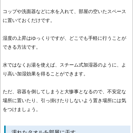
オ
コップや洗面器などに水を入れて、部屋の空いたスペース
ル
に置いておくだけです。
を
部
湿度の上昇はゆっくりですが、どこでも手軽に行うことが
屋
に
できる方法です。
干
す
水ではなくお湯を使えば、スチーム式加湿器のように、よ
1.
り高い加湿効果を得ることができます。
3.
霧
ただ、容器を倒してしまうと大惨事となるので、不安定な
吹
場所に置いたり、引っ掛けたりしないよう置き場所には気
き
をつけましょう。
で
水
を
濡れたタオルを部屋に干す
散