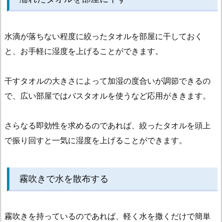
布
す
水滴が落ちない程度に絞ったタオルを部屋に干しておく
る
と、お手軽に湿度を上げることができます。
1.
4.
沸
干すタオルの大きさによって加湿の度合いが調節できるの
騰
で、広い部屋ではバスタオルを使うなど応用がききます。
し
て
さらなる即効性を求めるのであれば、絞ったタオルを頭上
い
で振り回すと一気に湿度を上げることができます。
る
や
か
霧吹きで水を散布する
ん
を
置
霧吹きを持っているのであれば、軽く水を撒くだけで簡単
く