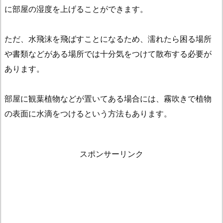
に部屋の湿度を上げることができます。
1.
5.
ただ、水飛沫を飛ばすことになるため、濡れたら困る場所
床
や
や書類などがある場所では十分気をつけて散布する必要が
窓
あります。
を
水
部屋に観葉植物などが置いてある場合には、霧吹きで植物
拭
の表面に水滴をつけるという方法もあります。
き
す
る
スポンサーリンク
1.
6.
水
槽
を
設