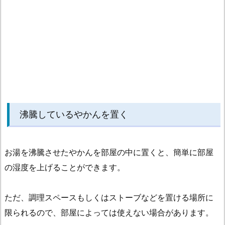
置
す
る
2.
湿
度
計
を
沸騰しているやかんを置く
使
わ
ず
お湯を沸騰させたやかんを部屋の中に置くと、簡単に部屋
に
の湿度を上げることができます。
部
屋
ただ、調理スペースもしくはストーブなどを置ける場所に
の
乾
限られるので、部屋によっては使えない場合があります。
燥