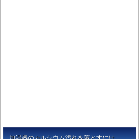
カ
ル
シ
ウ
ム
汚
れ
を
落
と
す
に
は
1.
1.
加
湿
加湿器のカルシウム汚れを落とすには