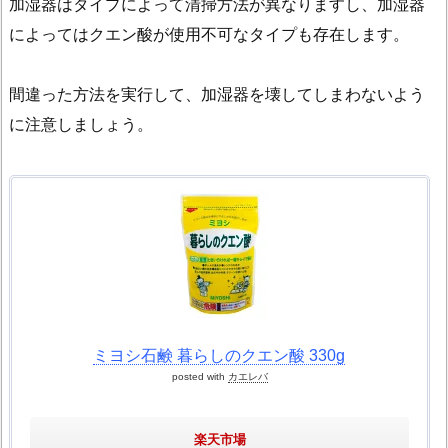
加湿器はタイプによって清掃方法が異なりますし、加湿器
習
によってはクエン酸が使用不可なタイプも存在します。
慣
で
間違った方法を実行して、加湿器を壊してしまわないよう
掃
に注意しましょう。
除
の
手
間
を
減
ら
す
ミヨシ石鹸 暮らしのクエン酸 330g
posted with
カエレバ
楽天市場