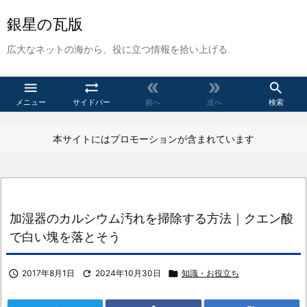
銀星の瓦版
広大なネットの海から、役に立つ情報を拾い上げる





メニュー
サイドバー
前へ
次へ
検索
本サイトにはプロモーションが含まれています
加湿器のカルシウム汚れを掃除する方法｜クエン酸
で白い塊を落とそう

2017年8月1日

2024年10月30日

知識・お役立ち