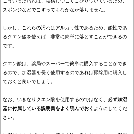
こういった汚れは、結構しつこくこびりついているため、
酸
スポンジなどでこすってもなかなか落ちません。
は
体
しかし、これらの汚れはアルカリ性であるため、酸性であ
に
るクエン酸を使えば、非常に簡単に落とすことができるの
害
に
です。
な
っ
クエン酸は、薬局やスーパーで簡単に購入することができ
た
るので、加湿器を長く使用するのであれば掃除用に購入し
り
ておくと良いでしょう。
し
な
なお、いきなりクエン酸を使用するのではなく、必ず
加湿
い？
器に付属している説明書をよく読んでおく
ようにしてくだ
3.
少
さい。
し
の