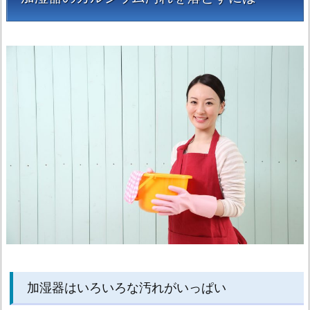
器
は
い
ろ
い
ろ
な
汚
れ
が
い
っ
ぱ
い
1.
2.
加湿器はいろいろな汚れがいっぱい
頑
固