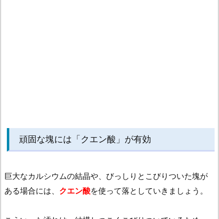
酸
を
使
っ
た
汚
れ
の
落
と
し
頑固な塊には「クエン酸」が有効
方
2.
巨大なカルシウムの結晶や、びっしりとこびりついた塊が
2.
ある場合には、
クエン酸
を使って落としていきましょう。
ク
エ
ン