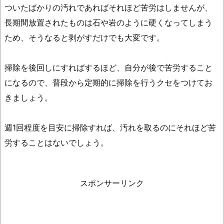
ついたばかりの汚れであればそれほど苦労はしませんが、
使
長期間放置されたものは石や岩のように硬くなってしまう
っ
ため、そうなると剥がすだけでも大変です。
て
加
湿
掃除を後回しにすればするほど、自分が後で苦労すること
器
になるので、普段から定期的に掃除を行うクセをつけてお
を
きましょう。
掃
除
週1回程度を目安に掃除すれば、汚れを取るのにそれほど苦
し
労することはないでしょう。
よ
う
2.
スポンサーリンク
1.
ク
エ
ン