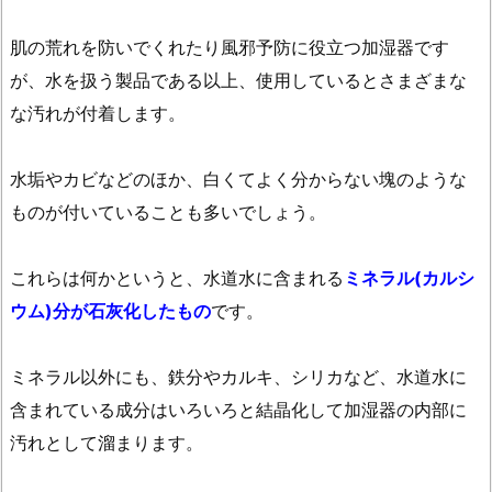
な
肌の荒れを防いでくれたり風邪予防に役立つ加湿器です
塊
が、水を扱う製品である以上、使用しているとさまざまな
に
な汚れが付着します。
は
「ク
エ
水垢やカビなどのほか、白くてよく分からない塊のような
ン
ものが付いていることも多いでしょう。
酸」
が
これらは何かというと、水道水に含まれる
ミネラル(カルシ
有
ウム)分が石灰化したもの
です。
効
2.
ミネラル以外にも、鉄分やカルキ、シリカなど、水道水に
ク
エ
含まれている成分はいろいろと結晶化して加湿器の内部に
ン
汚れとして溜まります。
酸
を