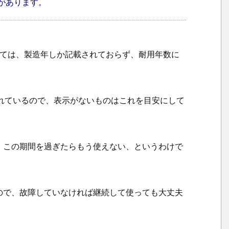
幅があります。
2.
1.
モ
ー
ついては、製造年しか記載されておらず、耐用年数に
タ
ー
部
れているので、表示がないものはこれを目安にして
分
の
チ
、この期間を過ぎたらもう使えない、というわけで
ェ
ッ
ク
2.
ので、故障していなければ継続して使っても大丈夫
2.
羽
や