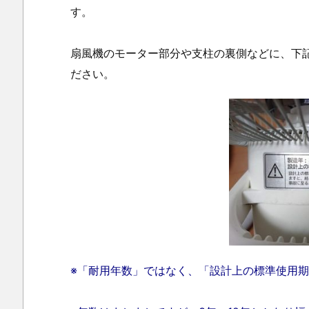
す。
2.
扇風機のモーター部分や支柱の裏側などに、下
リ
ださい。
ス
ク
回
避
＆
長
く
使
う
際
の
※「耐用年数」ではなく、「設計上の標準使用
注
意
点