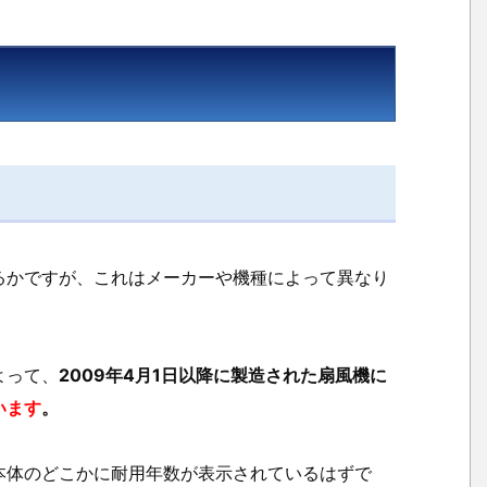
何
年
な
の
か？
1.
2.
寿
命
るかですが、これはメーカーや機種によって異なり
と
使
い
続
よって、
2009年4月1日以降に製造された扇風機に
け
います
。
る
リ
本体のどこかに耐用年数が表示されているはずで
ス