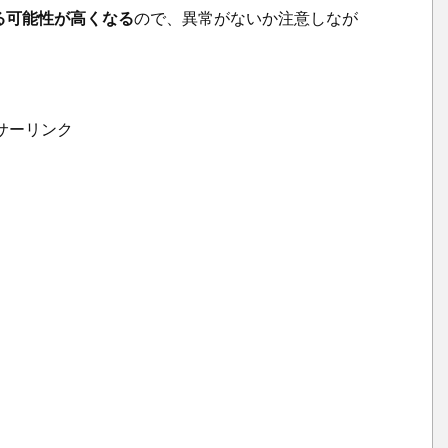
る可能性が高くなる
ので、異常がないか注意しなが
フ
ァ
ン
の
サーリンク
チ
ェ
ッ
ク
2.
3.
電
源
コ
ー
ド
の
チ