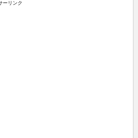
サーリンク
1.
1.
耐
用
年
数
は