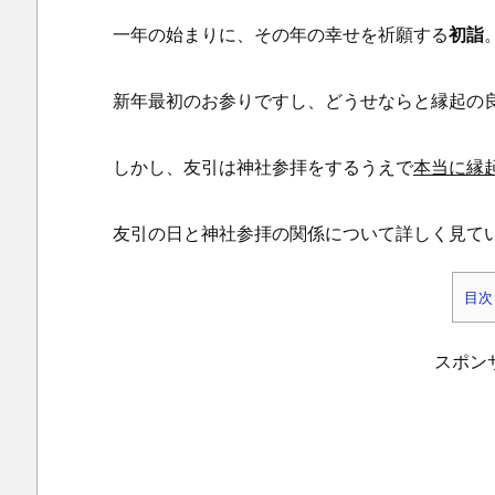
一年の始まりに、その年の幸せを祈願する
初詣
新年最初のお参りですし、どうせならと縁起の
しかし、友引は神社参拝をするうえで
本当に縁
友引の日と神社参拝の関係について詳しく見て
目次
1.
友
スポン
引
と
初
詣