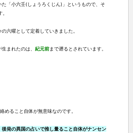
た「小六壬(しょうろくじん)」というもので、そ
日
す。
取
り
今の六曜として定着していきました。
は
ど
う
が生まれたのは、
紀元前
まで遡るとされています。
決
め
る？
を絡めること自体が無意味なのです。
、後発の異国の占いで推し量ること自体がナンセン