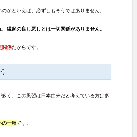
いのかといえば、必ずしもそうではありません。
れ、
縁起の良し悪しとは一切関係がありません。
無関係
だからです。
う
2.
が多く、この風習は日本由来だと考えている方は多
1.
神
社
参
いの一種
です。
拝
の