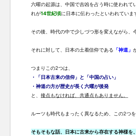
六曜の起源は、中国で吉凶を占う時に使われてい
れが
14世紀頃
に日本に伝わったといわれていま
その後、時代の中で少しづつ形を変えながら、
それに対して、日本の土着信仰である
「神道」
つまりこの2つは、
・「日本古来の信仰」と「中国の占い」
3.
・神道の方が歴史が長く六曜が後発
ま
と、
接点もなければ、共通点もありません。
と
め
ルーツも時代もまったく異なるため、この2つ
そもそもな話
、日本に古来から存在する神様を