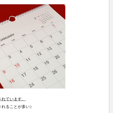
も
違
う
1.
2.
神
様
は
占
い
に
影
響
さ
されています。
れ
な
されることが多い）
い