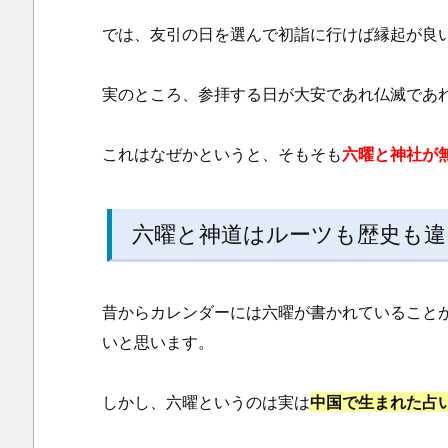
2.
では、友引の日を選んで初詣に行けば縁起が良
神
社
実のところ、参拝する日が大安であれ仏滅であ
参
拝
これはなぜかというと、そもそも
六曜と神社が
へ
の
考
六曜と神道はルーツも歴史も違
え
方
昔からカレンダーには六曜が書かれていること
いと思います。
しかし、六曜というのは実は
中国で生まれた占