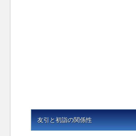
の
関
係
性
友引と初詣の関係性