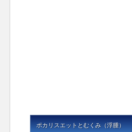
エ
ッ
ト
と
む
く
み
（
腫
ポカリスエットとむくみ（浮腫）