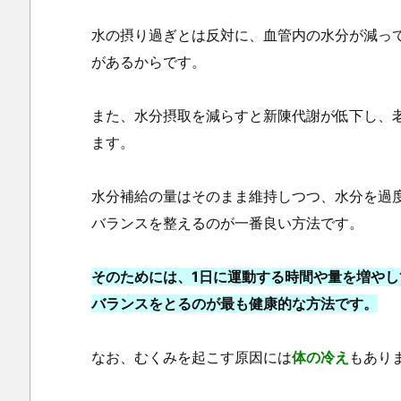
水の摂り過ぎとは反対に、血管内の水分が減っ
があるからです。
2.
また、水分摂取を減らすと新陳代謝が低下し、
ま
ます。
と
め
水分補給の量はそのまま維持しつつ、水分を過
バランスを整えるのが一番良い方法です。
そのためには、1日に運動する時間や量を増や
バランスをとるのが最も健康的な方法です。
なお、むくみを起こす原因には
体の冷え
もあり