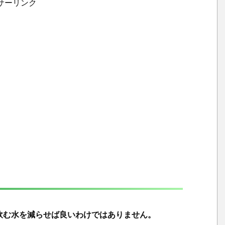
サーリンク
効
な
ケ
ー
ス
1.
4.
む
く
み
の
原
因
は
多
岐
飲む水を減らせば良いわけではありません。
に