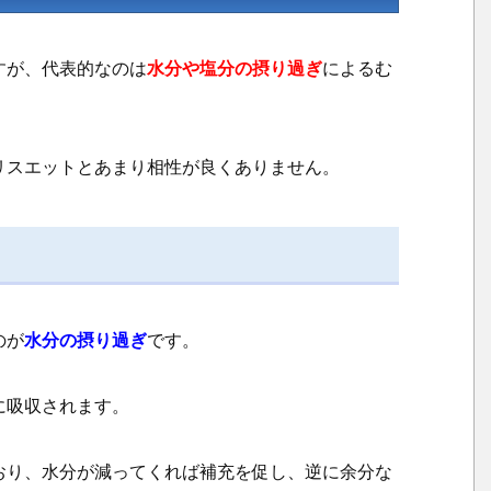
る
む
く
すが、代表的なのは
水分や塩分の摂り過ぎ
によるむ
み
に
つ
リスエットとあまり相性が良くありません。
い
て
1.
て
2.
塩
分
のが
水分の摂り過ぎ
です。
過
多
に吸収されます。
に
よ
る
おり、水分が減ってくれば補充を促し、逆に余分な