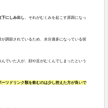
む
く
み
皮下にしみ出し
、それがむくみを起こす原因になっ
に
つ
い
て
量が調節されているため、水分過多になっている状
1.
3.
ポ
飲んでいた人が、顔や足がむくんでしまったという
カ
リ
が
ポーツドリンク類を飲むのは少し控えた方が良いで
む
く
み
に
有