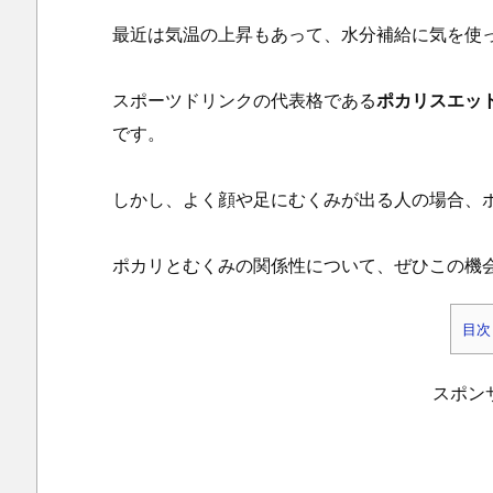
最近は気温の上昇もあって、水分補給に気を使
スポーツドリンクの代表格である
ポカリスエッ
です。
しかし、よく顔や足にむくみが出る人の場合、
ポカリとむくみの関係性について、ぜひこの機
目次
1.
ポ
スポン
カ
リ
ス