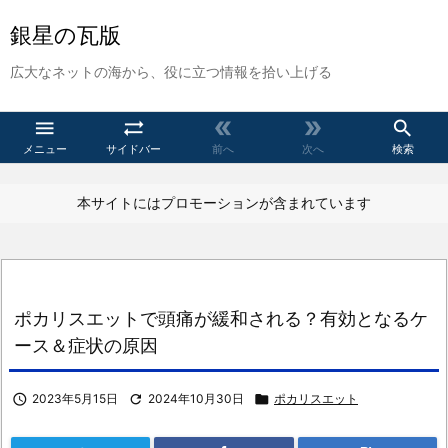
銀星の瓦版
広大なネットの海から、役に立つ情報を拾い上げる





メニュー
サイドバー
前へ
次へ
検索
本サイトにはプロモーションが含まれています
ポカリスエットで頭痛が緩和される？有効となるケ
ース＆症状の原因

2023年5月15日

2024年10月30日

ポカリスエット