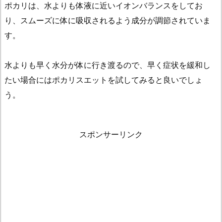
ポカリは、水よりも体液に近いイオンバランスをしてお
水
り、スムーズに体に吸収されるよう成分が調節されていま
分
す。
が
不
可
水よりも早く水分が体に行き渡るので、早く症状を緩和し
欠
たい場合にはポカリスエットを試してみると良いでしょ
2.
う。
1.
頭
痛
スポンサーリンク
に
は
水
が
効
く
と