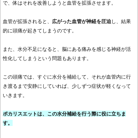
で、体はそれを改善しようと血管を拡張させます。
け
る
血管が拡張されると、
広がった血管が神経を圧迫
し、結果
ポ
的に頭痛が起きてしまうのです。
カ
リ
の
また、水分不足になると、脳にある痛みを感じる神経が活
使
性化してしまうという問題もあります。
い
方
この頭痛では、すぐに水分を補給して、それが血管内に行
2.
き渡るまで安静にしていれば、少しずつ症状が軽くなって
健
いきます。
康
の
ポカリスエットは、この水分補給を行う際に役に立ちま
維
持
す。
に
は