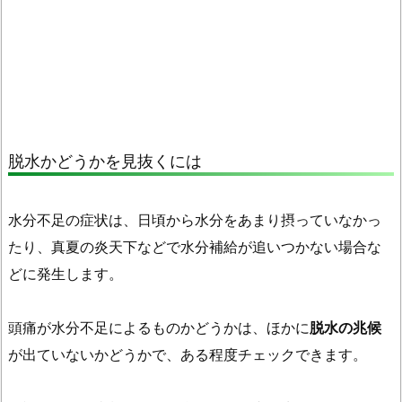
い
う
研
究
も
2.
脱水かどうかを見抜くには
2.
水
分
水分不足の症状は、日頃から水分をあまり摂っていなかっ
補
たり、真夏の炎天下などで水分補給が追いつかない場合な
給
どに発生します。
は
循
環
頭痛が水分不足によるものかどうかは、ほかに
脱水の兆候
機
が出ていないかどうかで、ある程度チェックできます。
能
を