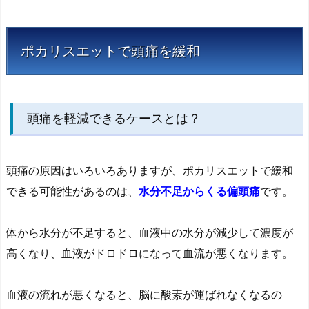
軽
減
で
ポカリスエットで頭痛を緩和
き
る
ケ
ー
頭痛を軽減できるケースとは？
ス
と
は？
頭痛の原因はいろいろありますが、ポカリスエットで緩和
1.
できる可能性があるのは、
水分不足からくる偏頭痛
です。
2.
頭
体から水分が不足すると、血液中の水分が減少して濃度が
痛
高くなり、血液がドロドロになって血流が悪くなります。
予
防
に
血液の流れが悪くなると、脳に酸素が運ばれなくなるの
お