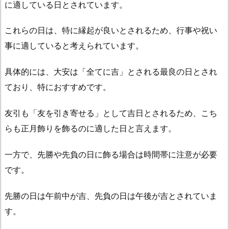
に適している日とされています。
は
い
これらの日は、特に縁起が良いとされるため、行事や祝い
け
事に適していると考えられています。
な
い
具体的には、大安は「全てに吉」とされる最良の日とされ
日
ており、特におすすめです。
は
い
友引も「友を引き寄せる」として吉日とされるため、こち
つ？
らも正月飾りを飾るのに適した日と言えます。
1.
5.
一方で、先勝や先負の日に飾る場合は時間帯に注意が必要
一
夜
です。
飾
先勝の日は午前中が吉、先負の日は午後が吉とされていま
り
と
す。
は