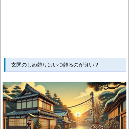
う
し
た
ら
い
い？
2.
8.
玄関のしめ飾りはいつ飾るのが良い？
仏
滅
に
正
月
飾
り
を
出