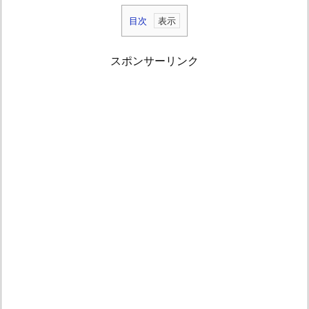
目次
1.
仏
スポンサーリンク
滅
に
正
月
飾
り
を
出
す
の
は
不
吉
な