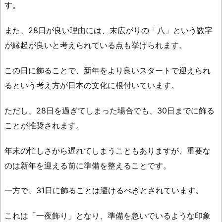
月
す。
飾
また、28日が良い理由には、末広がりの「八」という数字
り
を
が縁起が良いと考えられている点も挙げられます。
出
す
この日に飾ることで、新年をより良いスタートで迎えられ
際
るという考え方が日本の文化に根付いています。
の
注
ただし、28日を過ぎてしまった場合でも、30日までに飾る
意
ことが推奨されます。
点
2.
年末の忙しさから遅れてしまうこともありますが、重要な
1.
のは新年を迎える前に準備を整えることです。
正
月
一方で、31日に飾ることは避けるべきとされています。
飾
り
これは「一夜飾り」となり、準備を急いでいるような印象