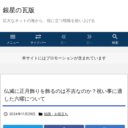
銀星の瓦版
広大なネットの海から、役に立つ情報を拾い上げる





メニュー
サイドバー
前へ
次へ
検索
本サイトにはプロモーションが含まれています
仏滅に正月飾りを飾るのは不吉なのか？祝い事に適
した六曜について

2024年11月29日

知識・お役立ち