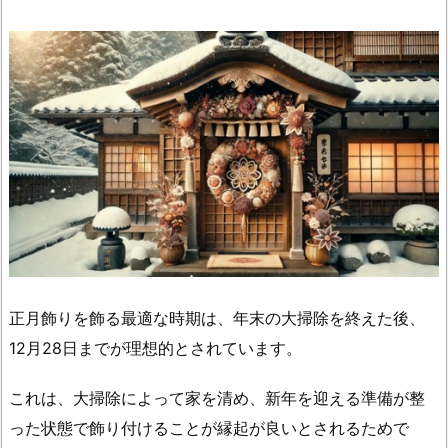
玄
関
飾
り
は
ど
こ
に
飾
る
べ
き？
正月飾りを飾る最適な時期は、年末の大掃除を終えた後、
2.
12月28日までが理想的とされています。
仏
滅
これは、大掃除によって家を清め、新年を迎える準備が整
に
った状態で飾り付けることが縁起が良いとされるためで
正