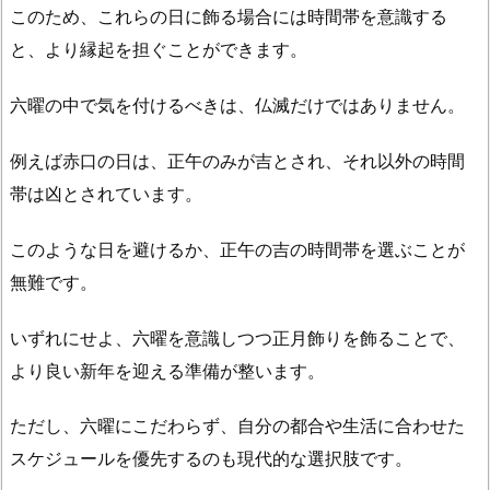
何
このため、これらの日に飾る場合には時間帯を意識する
か？
と、より縁起を担ぐことができます。
ダ
メ
六曜の中で気を付けるべきは、仏滅だけではありません。
な
理
例えば赤口の日は、正午のみが吉とされ、それ以外の時間
由
帯は凶とされています。
に
つ
このような日を避けるか、正午の吉の時間帯を選ぶことが
い
無難です。
て
1.
いずれにせよ、六曜を意識しつつ正月飾りを飾ることで、
6.
より良い新年を迎える準備が整います。
玄
関
ただし、六曜にこだわらず、自分の都合や生活に合わせた
の
スケジュールを優先するのも現代的な選択肢です。
し