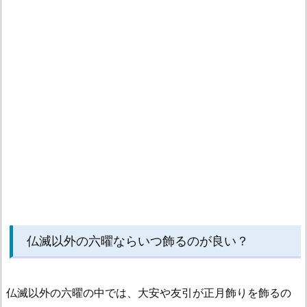
る
の
が
良
い
の
か？
1.
4.
正
月
飾
り
仏滅以外の六曜ならいつ飾るのが良い？
を
つ
け
仏滅以外の六曜の中では、大安や友引が正月飾りを飾るの
て