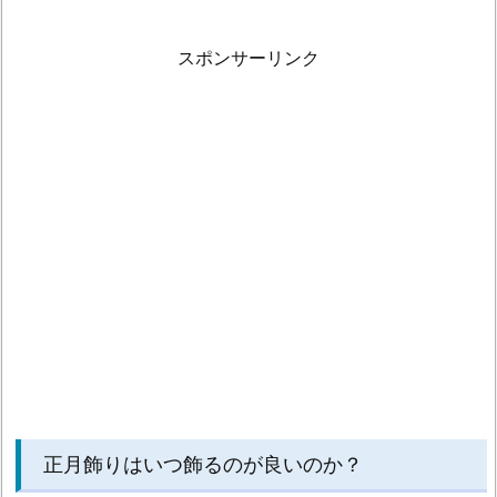
め
飾
スポンサーリンク
り
は
い
つ
飾
る
の
が
良
い？
1.
7.
正
月
正月飾りはいつ飾るのが良いのか？
の