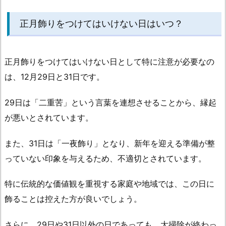
飾
り
正月飾りをつけてはいけない日はいつ？
は
毎
年
正月飾りをつけてはいけない日として特に注意が必要なの
同
は、12月29日と31日です。
じ
も
29日は「二重苦」という言葉を連想させることから、縁起
の
が悪いとされています。
を
使
また、31日は「一夜飾り」となり、新年を迎える準備が整
っ
っていない印象を与えるため、不適切とされています。
て
も
特に伝統的な価値観を重視する家庭や地域では、この日に
い
い
飾ることは控えた方が良いでしょう。
の？
さらに、29日や31日以外の日であっても、大掃除が終わっ