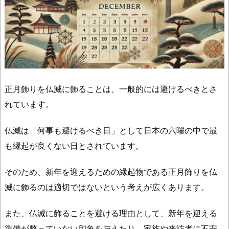
丈
夫
で
す
か？
1.
正月飾りを仏滅に飾ることは、一般的には避けるべきとさ
2.
れています。
仏
滅
仏滅は「何事も避けるべき日」として日本の六曜の中で最
以
も縁起が良くない日とされています。
外
の
そのため、新年を迎えるための縁起物である正月飾りを仏
六
曜
滅に飾るのは適切ではないという考えが広くあります。
な
ら
また、仏滅に飾ることを避ける理由として、新年を迎える
い
準備が整っていない印象を与えたり、家族や来訪者に不安