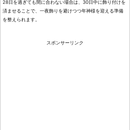
28日を過ぎても間に合わない場合は、30日中に飾り付けを
7.
済ませることで、一夜飾りを避けつつ年神様を迎える準備
お
を整えられます。
正
月
飾
スポンサーリンク
り
を
自
宅
で
処
分
す
る
に
は
ど