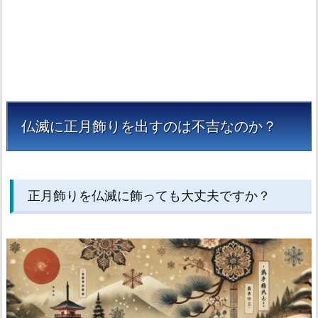
の
か？
1.
1.
正
月
仏滅に正月飾りを出すのは不吉なのか？
飾
り
を
仏
正月飾りを仏滅に飾っても大丈夫ですか？
滅
に
飾
っ
て
も
大