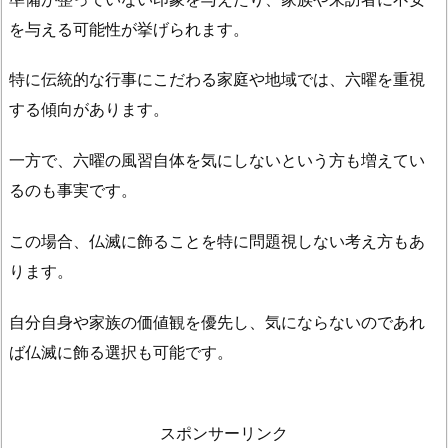
つ
を与える可能性が挙げられます。
飾
る
特に伝統的な行事にこだわる家庭や地域では、六曜を重視
の
する傾向があります。
が
良
一方で、六曜の風習自体を気にしないという方も増えてい
い？
るのも事実です。
1.
3.
この場合、仏滅に飾ることを特に問題視しない考え方もあ
正
ります。
月
飾
自分自身や家族の価値観を優先し、気にならないのであれ
り
ば仏滅に飾る選択も可能です。
は
い
つ
スポンサーリンク
飾