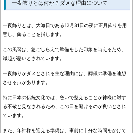
一夜飾りとは何か？ダメな理由について
5.
正
月
一夜飾りとは、大晦日である12月31日の夜に正月飾りを用
飾
意し、飾ることを指します。
り
を
この風習は、急ごしらえで準備をした印象を与えるため、
外
縁起が悪いとされています。
し
て
一夜飾りがダメとされる主な理由には、葬儀の準備を連想
は
させる点があります。
い
け
特に日本の伝統文化では、急いで整えることが神様に対す
な
る不敬と見なされるため、この日を避けるのが良いとされ
い
日
ています。
は
また、年神様を迎える準備は、事前に十分な時間をかけて
い