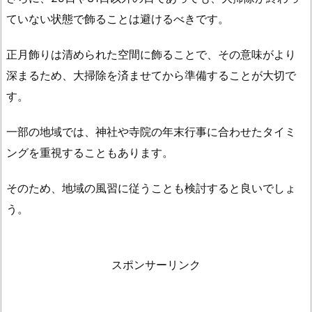
2.
ていない状態で飾ることは避けるべきです。
3.
飾
正月飾りは清められた空間に飾ることで、その意味がより
り
の
深まるため、大掃除を済ませてから準備することが大切で
紙
す。
垂
は
一部の地域では、神社や寺院の年末行事に合わせたタイミ
な
ングを重視することもあります。
ん
の
そのため、地域の風習に従うことも検討すると良いでしょ
た
う。
め
に
付
スポンサーリンク
い
て
い