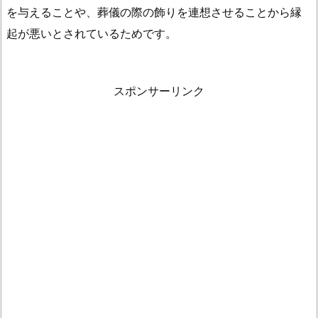
を
を与えることや、葬儀の際の飾りを連想させることから縁
飾
起が悪いとされているためです。
る
う
え
スポンサーリンク
で
N
G
な
行
為
は？
2.
2.
お
正
月