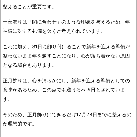
つ？
整えることが重要です。
2.
一夜飾りは「間に合わせ」のような印象を与えるため、年
6.
正
神様に対する礼儀を欠くと考えられています。
月
飾
これに加え、31日に飾り付けることで新年を迎える準備が
り
整わないまま年を越すことになり、心が落ち着かない原因
の
となる場合もあります。
捨
て
正月飾りは、心を清らかにし、新年を迎える準備としての
方
意味があるため、この点でも避けるべき日とされていま
は
す。
ど
う
そのため、正月飾りはできるだけ12月28日までに整えるの
す
が理想的です。
る？
2.