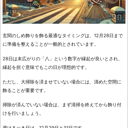
す
の
は
不
吉
玄関のしめ飾りを飾る最適なタイミングは、12月28日まで
な
に準備を整えることが一般的とされています。
の
か？
28日は末広がりの「八」という数字が縁起が良いとされ、
総
縁起を担ぐ意味でもこの日が理想的です。
括
ただし、大掃除を済ませていない場合には、清めた空間に
飾ることが重要です。
掃除が済んでいない場合は、まず清掃を終えてから飾り付
けを行いましょう。
避けるべき日は、12月29日と31日です。