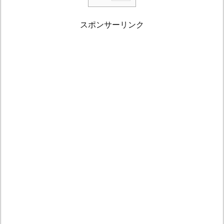
1.
仏
スポンサーリンク
滅･
赤
口
と
合
格
祈
願
に
つ
い
て
1.
1.
仏