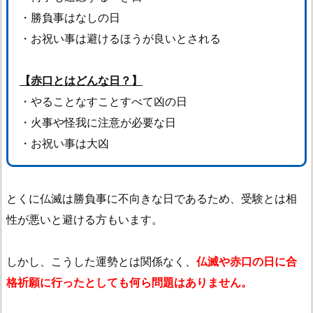
気
・勝負事はなしの日
を
・お祝い事は避けるほうが良いとされる
つ
け
た
【赤口とはどんな日？】
い
・やることなすことすべて凶の日
こ
・火事や怪我に注意が必要な日
と
・お祝い事は大凶
2.
ま
と
とくに仏滅は勝負事に不向きな日であるため、受験とは相
め
性が悪いと避ける方もいます。
しかし、こうした運勢とは関係なく、
仏滅や赤口の日に合
格祈願に行ったとしても何ら問題はありません。