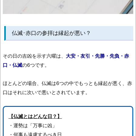
仏
教
に
は
仏滅･赤口の参拝は縁起が悪い？
影
響
す
その日の吉凶を示す六曜は、
大安・友引・先勝・先負・赤
る
口・仏滅
の6つです。
の
か？
ほとんどの場合、仏滅は6つの中でもっとも縁起が悪く、赤
1.
3.
口はそれに次いで悪いとされています。
合
格
祈
【仏滅とはどんな日？】
願
・運勢は「万事に凶」
で
・何事も遠慮するべき日