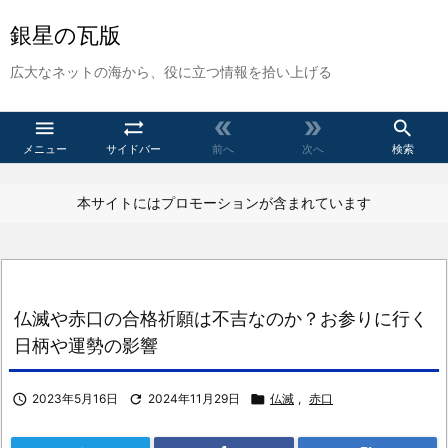
銀星の瓦版
広大なネットの海から、役に立つ情報を拾い上げる





メニュー
サイドバー
前へ
次へ
検索
本サイトにはプロモーションが含まれています
仏滅や赤口の合格祈願は不吉なのか？お参りに行く
日柄や運勢の影響

2023年5月16日

2024年11月29日

仏滅
,
赤口