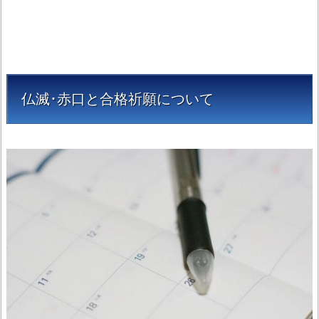
滅･
赤
口
の
参
仏滅･赤口と合格祈願について
拝
は
縁
起
が
悪
い？
1.
2.
六
曜
は